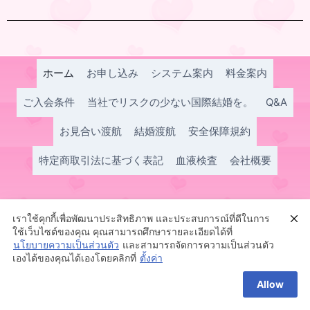
ホーム
お申し込み
システム案内
料金案内
ご入会条件
当社でリスクの少ない国際結婚を。
Q&A
お見合い渡航
結婚渡航
安全保障規約
特定商取引法に基づく表記
血液検査
会社概要
เราใช้คุกกี้เพื่อพัฒนาประสิทธิภาพ และประสบการณ์ที่ดีในการ
ใช้เว็บไซต์ของคุณ คุณสามารถศึกษารายละเอียดได้ที่
นโยบายความเป็นส่วนตัว
และสามารถจัดการความเป็นส่วนตัว
เองได้ของคุณได้เองโดยคลิกที่
ตั้งค่า
© 2026 タイ国際結婚 いちごマリッジ チェンライ県よりご
Allow
紹介。
Image by storyset
on Freepik