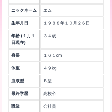
ニックネーム
エム
生年月日
１９８８年１０月２６日
年齢 (１月１
３４歳
日現在)
身長
１６１cm
体重
４９kg
血液型
Ｂ型
最終学歴
高校卒
職業
会社員