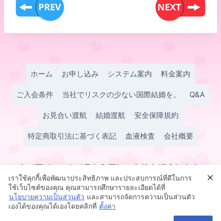
ホーム
お申し込み
システム案内
料金案内
ご入会条件
当社でリスクの少ない国際結婚を。
Q&A
お見合い渡航
結婚渡航
安全保障規約
特定商取引法に基づく表記
血液検査
会社概要
เราใช้คุกกี้เพื่อพัฒนาประสิทธิภาพ และประสบการณ์ที่ดีในการ
ใช้เว็บไซต์ของคุณ คุณสามารถศึกษารายละเอียดได้ที่
นโยบายความเป็นส่วนตัว
และสามารถจัดการความเป็นส่วนตัว
เองได้ของคุณได้เองโดยคลิกที่
ตั้งค่า
© 2026 タイ国際結婚 いちごマリッジ チェンライ県よりご